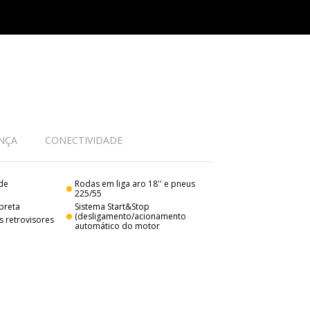
NÇA
CONECTIVIDADE
 de
Rodas em liga aro 18'' e pneus
225/55
 preta
Sistema Start&Stop
(desligamento/acionamento
s retrovisores
automático do motor