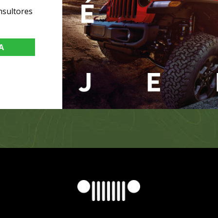
nsultores
A