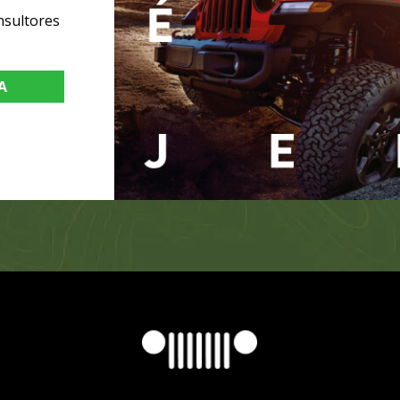
nsultores
A