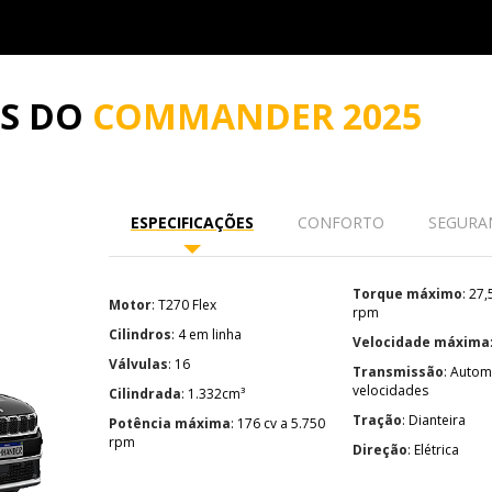
ES DO
COMMANDER 2025
ESPECIFICAÇÕES
CONFORTO
SEGURA
Torque máximo
: 27,5 kgf.m a 1.750
Motor
: T270 Flex
rpm
Cilindros
: 4 em linha
Velocidade máxima
Válvulas
: 16
Transmissão
: Automática de 6
velocidades
Cilindrada
: 1.332cm³
Tração
: Dianteira
Potência máxima
: 176 cv a 5.750
rpm
Direção
: Elétrica