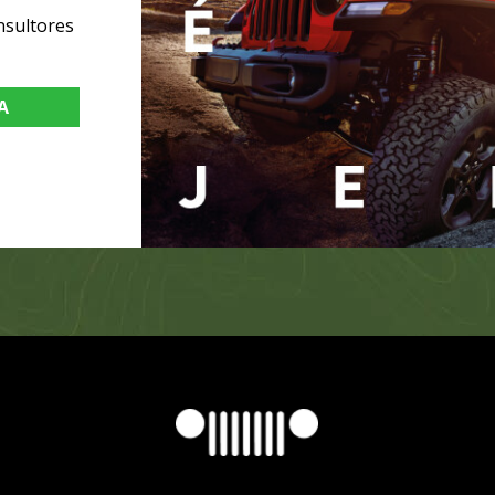
nsultores
A