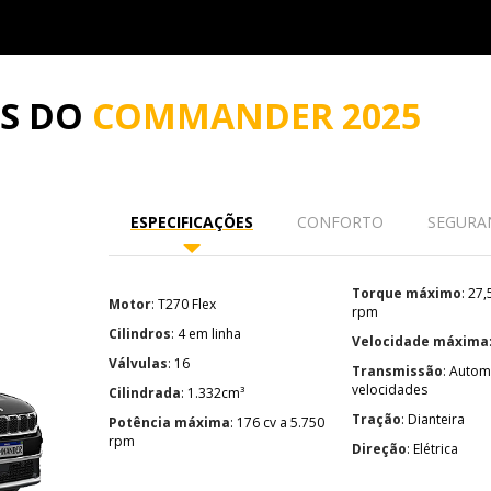
ES DO
COMMANDER 2025
ESPECIFICAÇÕES
CONFORTO
SEGURA
Torque máximo
: 27,5 kgf.m a 1.750
Motor
: T270 Flex
rpm
Cilindros
: 4 em linha
Velocidade máxima
Válvulas
: 16
Transmissão
: Automática de 6
velocidades
Cilindrada
: 1.332cm³
Tração
: Dianteira
Potência máxima
: 176 cv a 5.750
rpm
Direção
: Elétrica