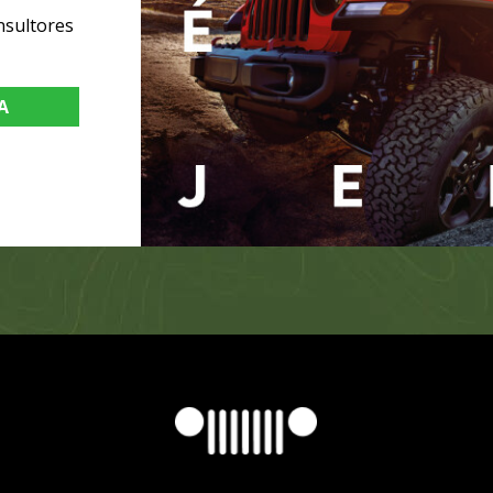
nsultores
A