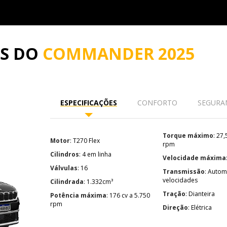
ES DO
COMMANDER 2025
ESPECIFICAÇÕES
CONFORTO
SEGURA
Torque máximo
: 27,5 kgf.m a 1.750
Motor
: T270 Flex
rpm
Cilindros
: 4 em linha
Velocidade máxima
Válvulas
: 16
Transmissão
: Automática de 6
velocidades
Cilindrada
: 1.332cm³
Tração
: Dianteira
Potência máxima
: 176 cv a 5.750
rpm
Direção
: Elétrica