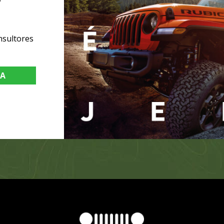
nsultores
TA