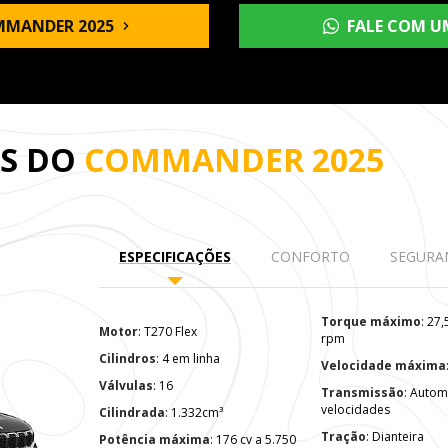
MMANDER 2025
FALE COM U
ES DO
COMMANDER 2025
ESPECIFICAÇÕES
CONFORTO
SEGURA
Torque máximo
: 27,5 kgf.m a 1.750
Motor
: T270 Flex
rpm
Cilindros
: 4 em linha
Velocidade máxima
Válvulas
: 16
Transmissão
: Automática de 6
velocidades
Cilindrada
: 1.332cm³
Tração
: Dianteira
Potência máxima
: 176 cv a 5.750