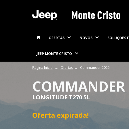
OFERTAS
NOVOS
SOLUÇÕES F
JEEP MONTE CRISTO
Página Inicial
Ofertas
Commander 2025
COMMANDER 
LONGITUDE T270 5L
Oferta expirada!