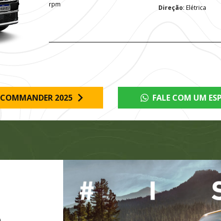
rpm
Direção
: Elétrica
 COMMANDER 2025
FALE COM UM ESP
O