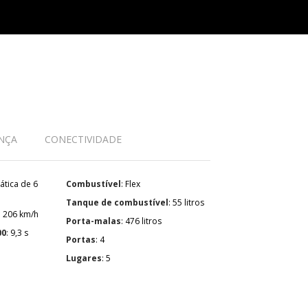
NÇA
CONECTIVIDADE
Combustível
: Flex
Tanque de combustível
: 55 litros
: 206 km/h
Porta-malas
: 476 litros
00
: 9,3 s
Portas
: 4
Lugares
: 5