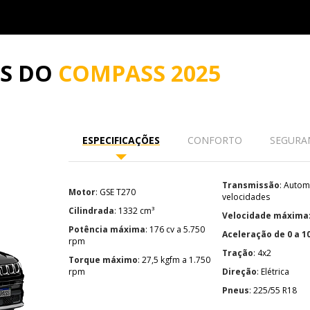
ES DO
COMPASS 2025
ESPECIFICAÇÕES
CONFORTO
SEGURA
Transmissão
: Automática de 6
Motor
: GSE T270
velocidades
Cilindrada
: 1332 cm³
Velocidade máxima
Potência máxima
: 176 cv a 5.750
Aceleração de 0 a 1
rpm
Tração
: 4x2
Torque máximo
: 27,5 kgfm a 1.750
rpm
Direção
: Elétrica
Pneus
: 225/55 R18