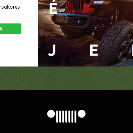
nsultores
A