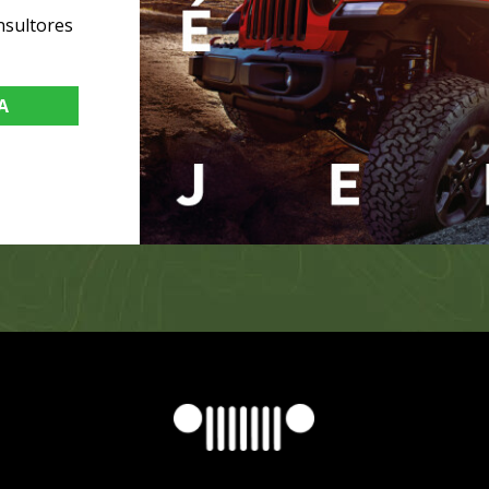
nsultores
A