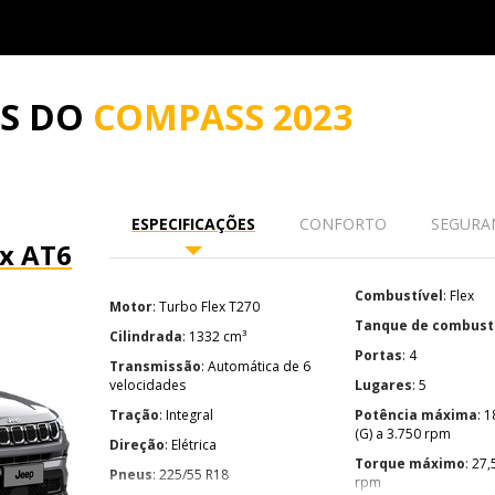
ES DO
COMPASS 2023
ESPECIFICAÇÕES
CONFORTO
SEGURA
ex AT6
Combustível
: Flex
Motor
: Turbo Flex T270
Tanque de combust
Cilindrada
: 1332 cm³
Portas
: 4
Transmissão
: Automática de 6
velocidades
Lugares
: 5
Tração
: Integral
Potência máxima
: 185 cv (E) e 180
(G) a 3.750 rpm
Direção
: Elétrica
Torque máximo
: 27,5 kgfm a 1.750
Pneus
: 225/55 R18
rpm