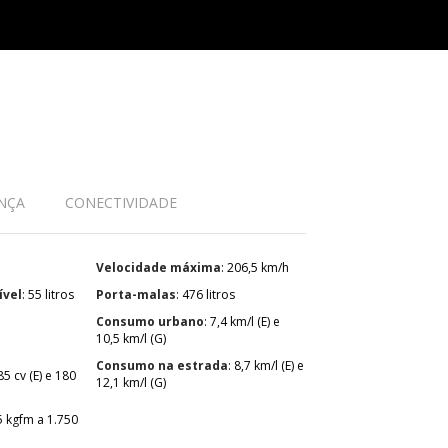
NÇA
CONECTIVIDADE
Velocidade máxima
: 206,5 km/h
ível
: 55 litros
Porta-malas
: 476 litros
Consumo urbano
: 7,4 km/l (E) e
10,5 km/l (G)
Consumo na estrada
: 8,7 km/l (E) e
12,1 km/l (G)