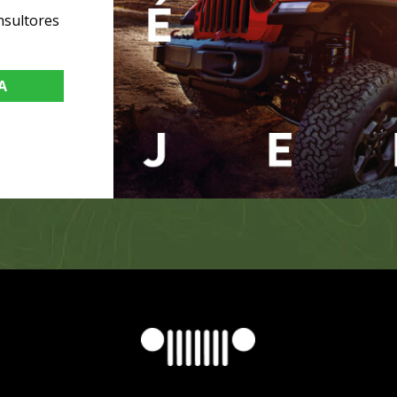
nsultores
A