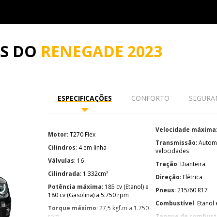
ES DO
RENEGADE 2023
ESPECIFICAÇÕES
CONFORTO
SEGURA
Velocidade máxima
Motor
: T270 Flex
Transmissão
: Automática de 6
Cilindros
: 4 em linha
velocidades
Válvulas
: 16
Tração
: Dianteira
Cilindrada
: 1.332cm³
Direção
: Elétrica
Potência máxima
: 185 cv (Etanol) e
Pneus
: 215/60 R17
180 cv (Gasolina) a 5.750 rpm
Combustível
: Etanol
Torque máximo
: 27,5 kgf.m a 1.750
rpm
Tanque de combust