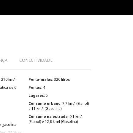
NÇA
CONECTIVIDADE
: 210 km/h
Porta-malas
: 320 litros
Portas
: 4
Lugares
: 5
Consumo urbano
: 7,7 km/l (Etanol)
e 11 km/l (Gasolina)
Consumo na estrada
: 9,1 km/l
(Etanol) e 12,8 km/l (Gasolina)
 e gasolina
ível
: 55 litros