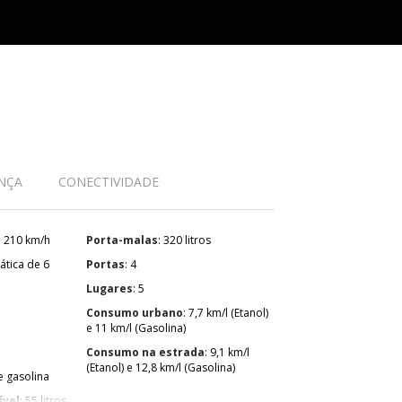
NÇA
CONECTIVIDADE
: 210 km/h
Porta-malas
: 320 litros
Portas
: 4
Lugares
: 5
Consumo urbano
: 7,7 km/l (Etanol)
e 11 km/l (Gasolina)
Consumo na estrada
: 9,1 km/l
(Etanol) e 12,8 km/l (Gasolina)
 e gasolina
ível
: 55 litros