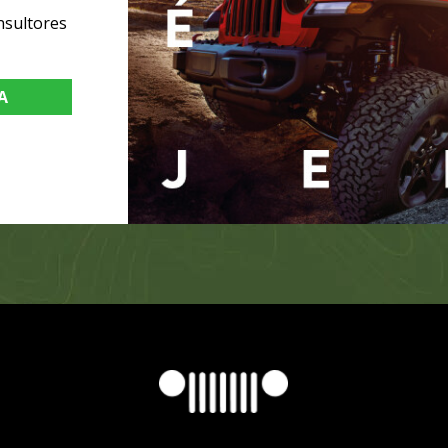
nsultores
A