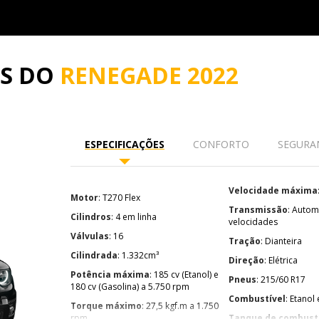
ES DO
RENEGADE 2022
ESPECIFICAÇÕES
CONFORTO
SEGURA
Velocidade máxima
Motor
: T270 Flex
Transmissão
: Automática de 6
Cilindros
: 4 em linha
velocidades
Válvulas
: 16
Tração
: Dianteira
Cilindrada
: 1.332cm³
Direção
: Elétrica
Potência máxima
: 185 cv (Etanol) e
Pneus
: 215/60 R17
180 cv (Gasolina) a 5.750 rpm
Combustível
: Etanol
Torque máximo
: 27,5 kgf.m a 1.750
rpm
Tanque de combust