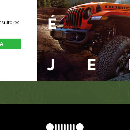
nsultores
TA