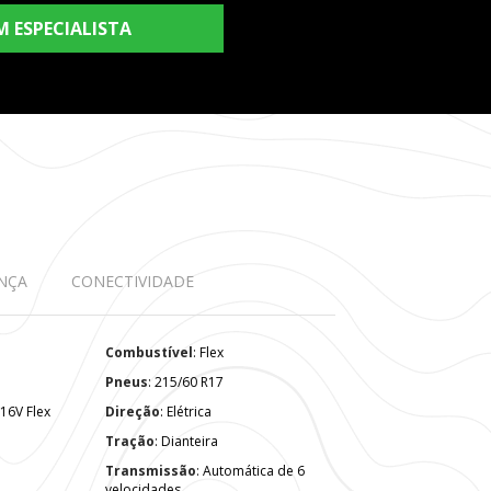
M ESPECIALISTA
NÇA
CONECTIVIDADE
Combustível
: Flex
³
Pneus
: 215/60 R17
8 16V Flex
Direção
: Elétrica
Tração
: Dianteira
Transmissão
: Automática de 6
velocidades