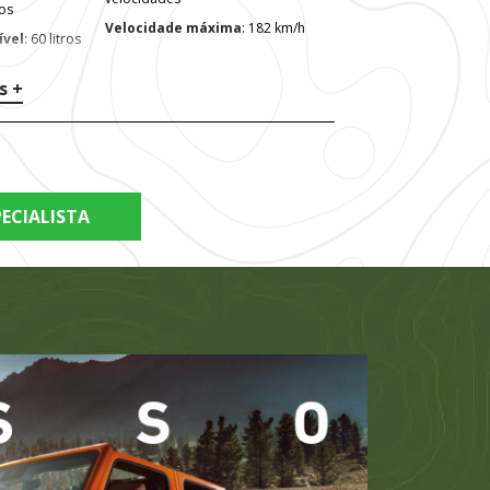
ros
Velocidade máxima
: 182 km/h
ível
: 60 litros
s +
ECIALISTA