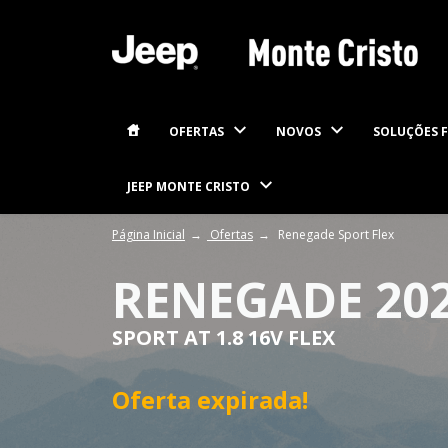
OFERTAS
NOVOS
SOLUÇÕES F
JEEP MONTE CRISTO
Página Inicial
Ofertas
Renegade Sport Flex
RENEGADE 20
SPORT AT 1.8 16V FLEX
Oferta expirada!