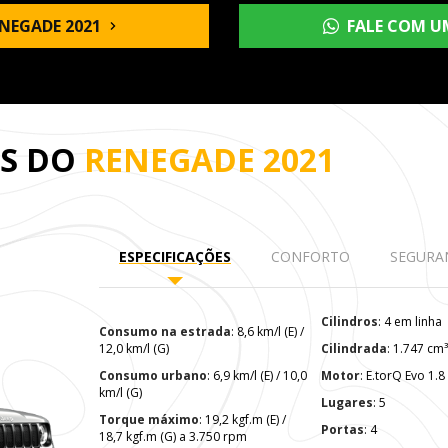
NEGADE 2021
FALE COM U
ES DO
RENEGADE 2021
ESPECIFICAÇÕES
CONFORTO
SEGURA
Cilindros
: 4 em linha
Consumo na estrada
: 8,6 km/l (E) /
12,0 km/l (G)
Cilindrada
: 1.747 cm
Consumo urbano
: 6,9 km/l (E) / 10,0
Motor
: E.torQ Evo 1.
km/l (G)
Lugares
: 5
Torque máximo
: 19,2 kgf.m (E) /
Portas
: 4
18,7 kgf.m (G) a 3.750 rpm