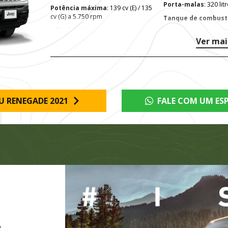
Porta-malas
: 320 lit
Potência máxima
: 139 cv (E) / 135
cv (G) a 5.750 rpm
Tanque de combust
Válvulas
: 16
Ver mai
U RENEGADE 2021
FALE COM UM ESP
O